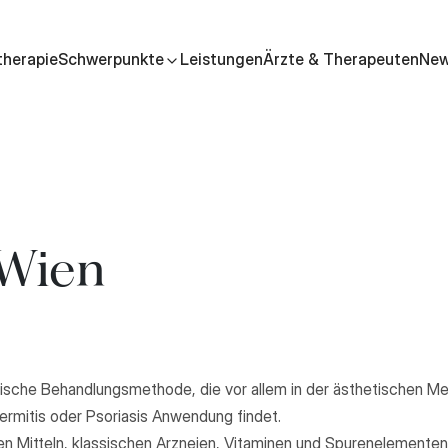
therapie
Schwerpunkte
Leistungen
Ärzte & Therapeuten
Ne
 Wien
che Behandlungsmethode, die vor allem in der ästhetischen Mediz
ermitis oder Psoriasis Anwendung findet.
n Mitteln, klassischen Arzneien, Vitaminen und Spurenelementen 