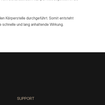
den Körperstelle durchgeführt. Somit entsteht
e schnelle und lang anhaltende Wirkung.
SUPPORT