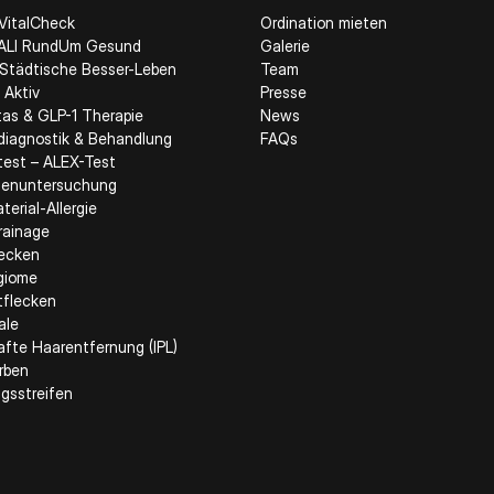
VitalCheck
Ordination mieten
LI RundUm Gesund
Galerie
Städtische Besser-Leben
Team
Aktiv
Presse
tas & GLP-1 Therapie
News
ediagnostik & Behandlung
FAQs
etest – ALEX-Test
enuntersuchung
erial-Allergie
rainage
lecken
giome
tflecken
ale
fte Haarentfernung (IPL)
rben
gsstreifen