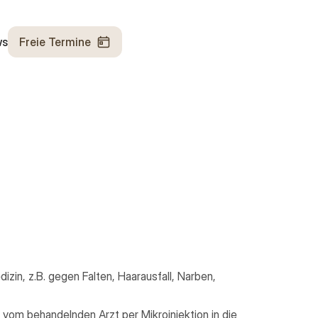
ws
Freie Termine
in, z.B. gegen Falten, Haarausfall, Narben,
vom behandelnden Arzt per Mikroinjektion in die