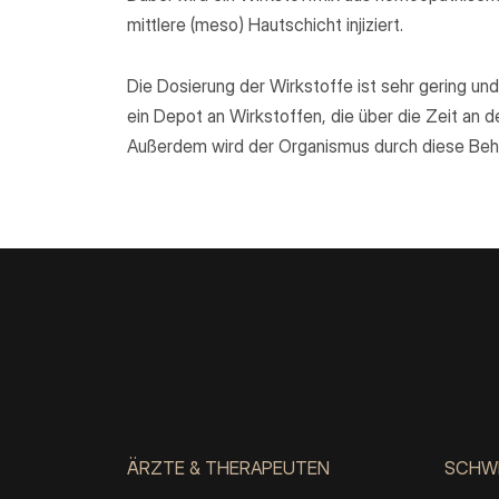
mittlere (meso) Hautschicht injiziert.
Die Dosierung der Wirkstoffe ist sehr gering un
ein Depot an Wirkstoffen, die über die Zeit an 
Außerdem wird der Organismus durch diese Be
ÄRZTE & THERAPEUTEN
SCHW