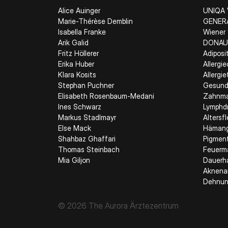
Alice Auinger
UNIQA 
Marie-Thérèse Demblin
GENERA
Isabella Franke
Wiener 
Arik Galid
DONAU 
Fritz Höllerer
Adiposi
Erika Huber
Allergi
Klara Kosits
Allergi
Stephan Puchner
Gesund
Elisabeth Rosenbaum-Medani
Zahnmat
Ines Schwarz
Lymphd
Markus Stadlmayr
Altersf
Else Mack
Häman
Shahbaz Ghaffari
Pigmen
Thomas Steinbach
Feuerm
Mia Giljon
Dauerha
Aknena
Dehnun
© 2026 The Aurora Ärztezentrum