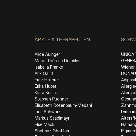
ÄRZTE & THERAPEUTEN
SCHW
Alice Auinger
UNIQA 
Marie-Thérèse Demblin
GENERA
Isabella Franke
Wiener 
Arik Galid
DONAU 
Fritz Höllerer
Adiposi
Erika Huber
Allergi
Klara Kosits
Allergi
Stephan Puchner
Gesund
Elisabeth Rosenbaum-Medani
Zahnmat
Ines Schwarz
Lymphd
Markus Stadlmayr
Altersf
Else Mack
Häman
Shahbaz Ghaffari
Pigmen