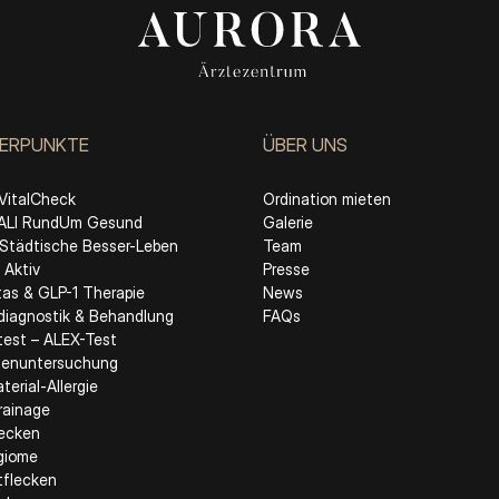
ERPUNKTE
ÜBER UNS
VitalCheck
Ordination mieten
LI RundUm Gesund
Galerie
Städtische Besser-Leben
Team
Aktiv
Presse
tas & GLP-1 Therapie
News
ediagnostik & Behandlung
FAQs
etest – ALEX-Test
enuntersuchung
erial-Allergie
rainage
lecken
giome
tflecken