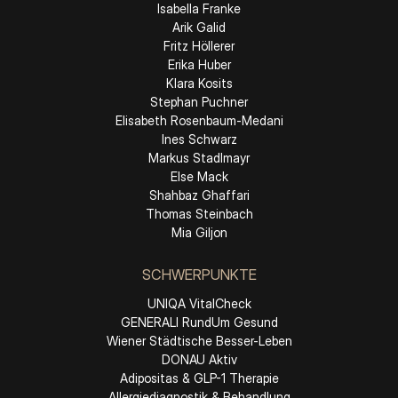
Isabella Franke
Arik Galid
Fritz Höllerer
Erika Huber
Klara Kosits
Stephan Puchner
Elisabeth Rosenbaum-Medani
Ines Schwarz
Markus Stadlmayr
Else Mack
Shahbaz Ghaffari
Thomas Steinbach
Mia Giljon
SCHWERPUNKTE
UNIQA VitalCheck
GENERALI RundUm Gesund
Wiener Städtische Besser-Leben
DONAU Aktiv
Adipositas & GLP-1 Therapie
Allergiediagnostik & Behandlung