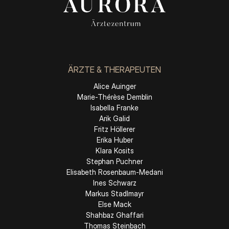
ÄRZTE & THERAPEUTEN
Alice Auinger
Marie-Thérèse Demblin
Isabella Franke
Arik Galid
Fritz Höllerer
Erika Huber
Klara Kosits
Stephan Puchner
Elisabeth Rosenbaum-Medani
Ines Schwarz
Markus Stadlmayr
Else Mack
Shahbaz Ghaffari
Thomas Steinbach