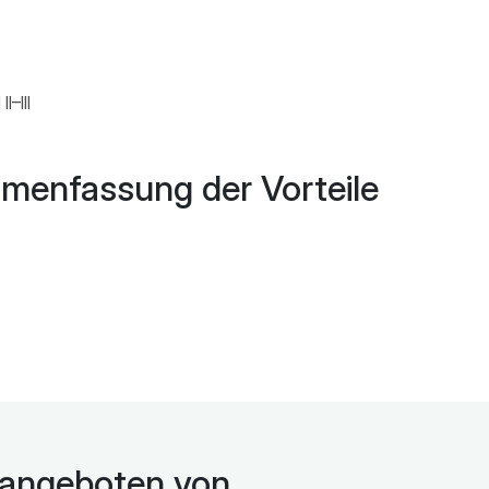
–III
enfassung der Vorteile
d angeboten von