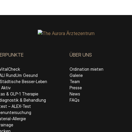
ERPUNKTE
ÜBER UNS
VitalCheck
Ordination mieten
LI RundUm Gesund
Galerie
Städtische Besser-Leben
Team
Aktiv
Presse
tas & GLP-1 Therapie
News
ediagnostik & Behandlung
FAQs
etest – ALEX-Test
enuntersuchung
erial-Allergie
rainage
lecken