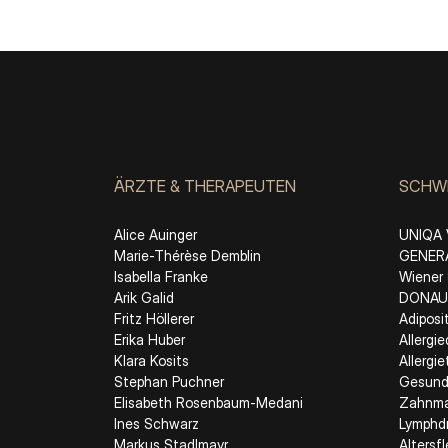
ÄRZTE & THERAPEUTEN
SCHW
Alice Auinger
UNIQA 
Marie-Thérèse Demblin
GENERA
Isabella Franke
Wiener 
Arik Galid
DONAU 
Fritz Höllerer
Adiposi
Erika Huber
Allergi
Klara Kosits
Allergi
Stephan Puchner
Gesund
Elisabeth Rosenbaum-Medani
Zahnmat
Ines Schwarz
Lymphd
Markus Stadlmayr
Altersf