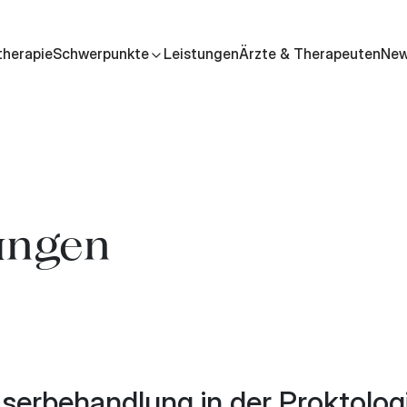
therapie
Schwerpunkte
Leistungen
Ärzte & Therapeuten
Ne
ungen
aserbehandlung in der Proktolog