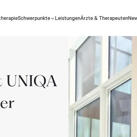
therapie
Schwerpunkte
Leistungen
Ärzte & Therapeuten
Ne
st UNIQA
er