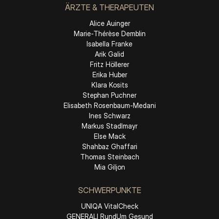
ÄRZTE & THERAPEUTEN
Alice Auinger
Marie-Thérèse Demblin
Isabella Franke
Arik Galid
Fritz Höllerer
Erika Huber
Klara Kosits
Stephan Puchner
Elisabeth Rosenbaum-Medani
Ines Schwarz
Markus Stadlmayr
Else Mack
Shahbaz Ghaffari
Thomas Steinbach
Mia Giljon
SCHWERPUNKTE
UNIQA VitalCheck
GENERALI RundUm Gesund