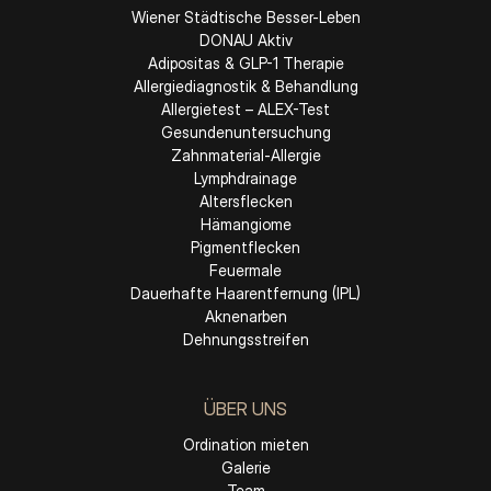
Wiener Städtische Besser-Leben
DONAU Aktiv
Adipositas & GLP-1 Therapie
Allergiediagnostik & Behandlung
Allergietest – ALEX-Test
Gesundenuntersuchung
Zahnmaterial-Allergie
Lymphdrainage
Altersflecken
Hämangiome
Pigmentflecken
Feuermale
Dauerhafte Haarentfernung (IPL)
Aknenarben
Dehnungsstreifen
ÜBER UNS
Ordination mieten
Galerie
Team