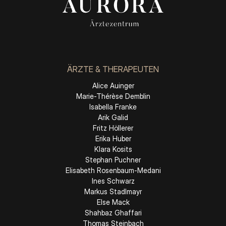
ÄRZTE & THERAPEUTEN
Alice Auinger
Marie-Thérèse Demblin
Isabella Franke
Arik Galid
Fritz Höllerer
Erika Huber
Klara Kosits
Stephan Puchner
Elisabeth Rosenbaum-Medani
Ines Schwarz
Markus Stadlmayr
Else Mack
Shahbaz Ghaffari
Thomas Steinbach