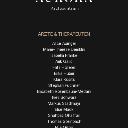
ÄRZTE & THERAPEUTEN
Alice Auinger
Marie-Thérèse Demblin
Isabella Franke
Arik Galid
Fritz Höllerer
Erika Huber
Klara Kosits
Stephan Puchner
Elisabeth Rosenbaum-Medani
Ines Schwarz
Markus Stadlmayr
Else Mack
Shahbaz Ghaffari
Thomas Steinbach
Mia Giljon