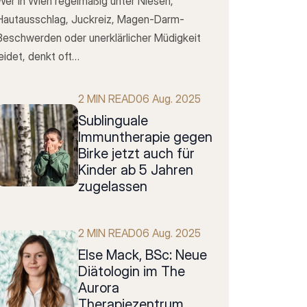
Wer in Wien regelmäßig unter Niesen,
Hautausschlag, Juckreiz, Magen-Darm-
Beschwerden oder unerklärlicher Müdigkeit
leidet, denkt oft…
2 MIN READ
06 Aug. 2025
SubIinguale
Immuntherapie gegen
Birke jetzt auch für
Kinder ab 5 Jahren
zugelassen
2 MIN READ
06 Aug. 2025
Else Mack, BSc: Neue
Diätologin im The
Aurora
Therapiezentrum