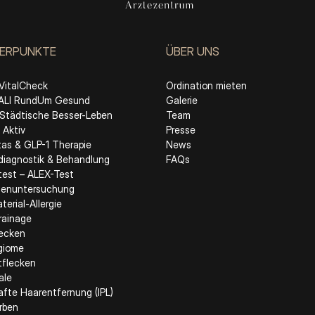
ERPUNKTE
ÜBER UNS
VitalCheck
Ordination mieten
LI RundUm Gesund
Galerie
Städtische Besser-Leben
Team
Aktiv
Presse
tas & GLP-1 Therapie
News
ediagnostik & Behandlung
FAQs
etest – ALEX-Test
enuntersuchung
erial-Allergie
rainage
lecken
giome
tflecken
ale
fte Haarentfernung (IPL)
rben