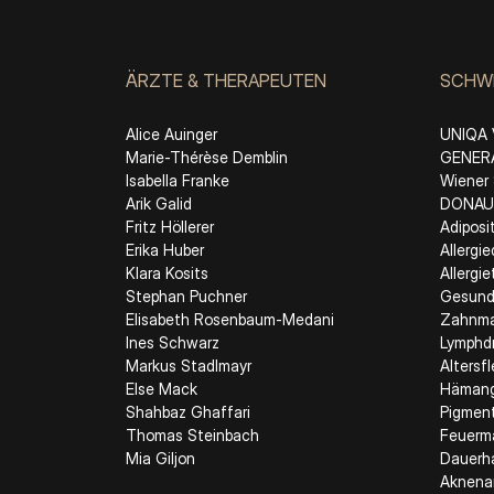
ÄRZTE & THERAPEUTEN
SCHW
Alice Auinger
UNIQA 
Marie-Thérèse Demblin
GENERA
Isabella Franke
Wiener 
Arik Galid
DONAU 
Fritz Höllerer
Adiposi
Erika Huber
Allergi
Klara Kosits
Allergi
Stephan Puchner
Gesund
Elisabeth Rosenbaum-Medani
Zahnmat
Ines Schwarz
Lymphd
Markus Stadlmayr
Altersf
Else Mack
Häman
Shahbaz Ghaffari
Pigmen
Thomas Steinbach
Feuerm
Mia Giljon
Dauerha
Aknena