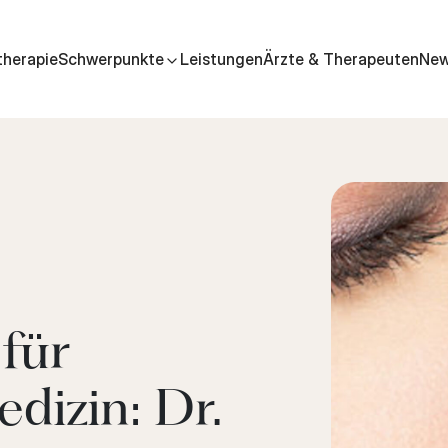
therapie
Schwerpunkte
Leistungen
Ärzte & Therapeuten
Ne
für
dizin: Dr.