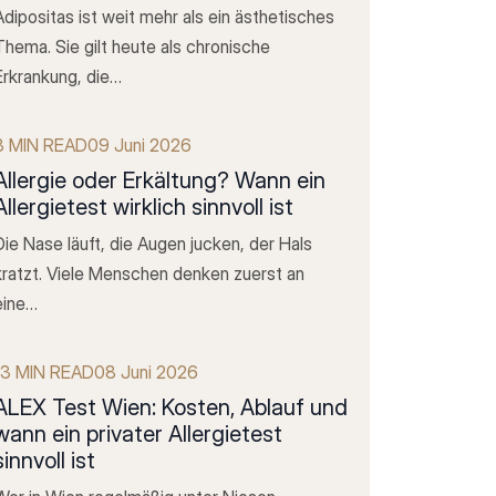
Adipositas ist weit mehr als ein ästhetisches
Thema. Sie gilt heute als chronische
Erkrankung, die…
8 MIN READ
09 Juni 2026
Allergie oder Erkältung? Wann ein
Allergietest wirklich sinnvoll ist
Die Nase läuft, die Augen jucken, der Hals
kratzt. Viele Menschen denken zuerst an
eine…
13 MIN READ
08 Juni 2026
ALEX Test Wien: Kosten, Ablauf und
wann ein privater Allergietest
sinnvoll ist