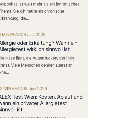
Adipositas ist weit mehr als ein ästhetisches
Thema. Sie gilt heute als chronische
Erkrankung, die…
8 MIN READ
09 Juni 2026
Allergie oder Erkältung? Wann ein
Allergietest wirklich sinnvoll ist
Die Nase läuft, die Augen jucken, der Hals
kratzt. Viele Menschen denken zuerst an
eine…
13 MIN READ
08 Juni 2026
ALEX Test Wien: Kosten, Ablauf und
wann ein privater Allergietest
sinnvoll ist