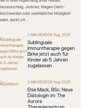
Wer in Wien regelmäßig unter Niesen,
Hautausschlag, Juckreiz, Magen-Darm-
Beschwerden oder unerklärlicher Müdigkeit
leidet, denkt oft…
2 MIN READ
06 Aug. 2025
SubIinguale
Immuntherapie gegen
Birke jetzt auch für
Kinder ab 5 Jahren
zugelassen
2 MIN READ
06 Aug. 2025
Else Mack, BSc: Neue
Diätologin im The
Aurora
Therapiezentrum